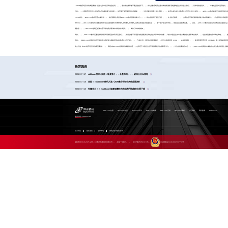
《2025数字经济出海典型案例》是在北京市经济和信息化局、、、、北京市发展和改革委员会指导下，，，由北京数字经济企业出海创新服务基地围绕企业出海七大模式，，，以市场价值潜力、、、、本地化运营与适应能力、、、
当前，，，中国数字经济企业出海正从可选项转变为必选项，，从早期产品贸易迈向技术赋能、、、、生态共建的深度全球化阶段。。。。在逐步成为领先的数字化转型合作伙伴过程中，，，w66.com数码始终坚持
2024年初，，w66.com数码官宣出海计划，，，依托国际业务总部w66.com数码国际创新中心，，，，将自主品牌产品及方案、、、、专业的云服务、、、、实用的数字化经验和服务能力输出到海外，，，与全球伙伴共建数字化服务生
同年3月，，w66.com数码与泰国数字经济与社会部签署MOU，，，宣布以东南亚为战略支点，，，进一步开拓海外市场，，加速企业级技术落地。。。目前，，w66.com数码已在海外发布自研企业级Agent中台w66.co
现阶段，，，，w66.com数码已拓展出字节跳动等多家海外市场伙伴资源，，，，海外订单持续增加。。
此外，，，，w66.com数码还通过书籍出版和商学院合作等多元形式，，，将自身数字化理念与实践案例以文化软实力形式对外传播，，助力中国企业与中国方案持续在国际舞台发声，，，在全球范围内寻求文化共鸣，，，，
目前，，以w66.com数码自身数字化转型实践经验为基础所形成的数字化转型方案，，，，已成功登上全球学术和商业舞台，，进入伦敦商学院（LBS）、、哈佛商学院、、、、欧洲工商管理学院（INSEAD）等全球顶
此次入选《2025数字经济出海典型案例》，，，既是对w66.com数码出海实践的肯定，，也印证了中国企业数字化服务能力的国际竞争力。。。。作为首批案例范本之一，，，w66.com数码的出海路径也将为更多中国企业扬帆
推荐阅读
2025 / 07 / 17
w66.com数码×岚图：场景落子，，全盘布局，，，破局企业AI落地
2025 / 07 / 16
首批！！w66.com数码入选《2025数字经济出海典型案例》
2025 / 07 / 15
安徽首台！！！w66.com鲲泰鲲鹏技术路线商用电脑在合肥下线
w66.com控股
w66.com信息
w66.com问学
w66.com鲲泰
w66.com云科
w66.com商桥
山石网科
高科数聚
GoPomelo
股票代码：000034.SZ
联系我们
隐私政策
法律声明
网络安全与隐私保护
版权所有2016-2025 w66.com数码集团股份有限公司，，，保留一切权利。。。。
京ICP备05051615号-1
京公网安备 11010802037792号