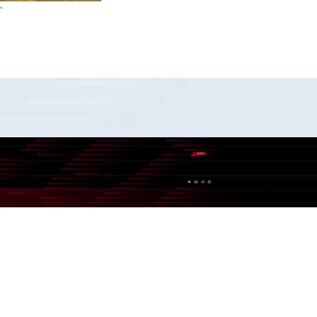
。。
联系我们