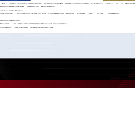
、海外推广性、、、、技术领先性及产业带动性五大维度构建的企业出海成熟度评价指标体系为依托，，，遴选产生的首批数字经济出海典型案例汇编而成。。。其旨在为更多企业走出去提供系统性方法论与实操路径指引，，激发企业参与全球数字竞争活力，，，，携手构建开放、、、、包容、、、、合作、、共赢的数字国际合作新格局
以全球领先科技和自主创新核心技术赋能产业数字化转型和数字经济发展，，，，持续拓展高价值业务和新赛道，，加速海外布局并推动海外业务发展。。
态，，，，赋能世界各地产业数字化转型。。。
m问学（海外版），，，，并依托旗下企业GoPomelo，，，，推动云计算、、人工智能等前沿技术在泰国等地落地应用，，成为当地推动云计算、、、数字化基础设施建设、、、、大数据中心、、、、数字化人才培养、、、、人工智能等领域发展的重要伙伴。。。
推动国际社会对中国企业服务能力与方案价值的认可。。。。
尖商学院案例库并纳入教学材料。。。。不仅如此，，凝聚着w66.com数码数字化转型经验和企业管理经验的系列图书《数字化的力量》和《时间的力量》也均已完成海外出版。。。。
出海提供可借鉴的实践经验，，，，持续深化的全球布局与理念输出，，，也将为构建开放共赢的数字国际合作新格局注入更多动能。。。